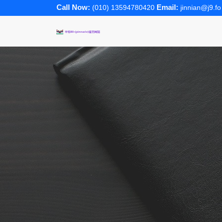
Call Now:
Email:
(010) 13594780420
jinnian@j9.fo