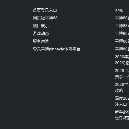
首页登录入口
XML
网页版平博88
平博8
项目展示
平博8
游戏动态
平博8
服务宗旨
平博88
登录平博pinnacle体育平台
平博88
2026年
2026
2026世
赛事平
202
攻略
深度20
注入口
新手必
世界杯