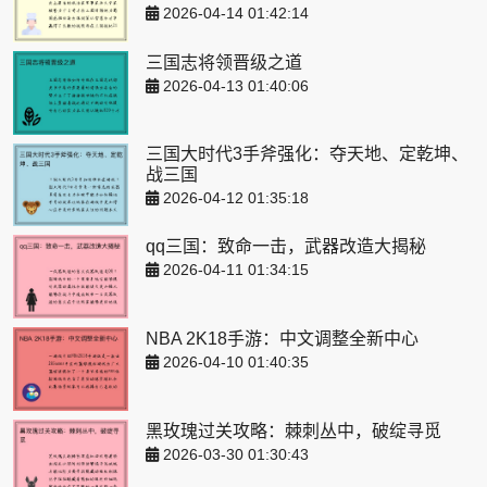
2026-04-14 01:42:14
三国志将领晋级之道
2026-04-13 01:40:06
三国大时代3手斧强化：夺天地、定乾坤、
战三国
2026-04-12 01:35:18
qq三国：致命一击，武器改造大揭秘
2026-04-11 01:34:15
NBA 2K18手游：中文调整全新中心
2026-04-10 01:40:35
黑玫瑰过关攻略：棘刺丛中，破绽寻觅
2026-03-30 01:30:43