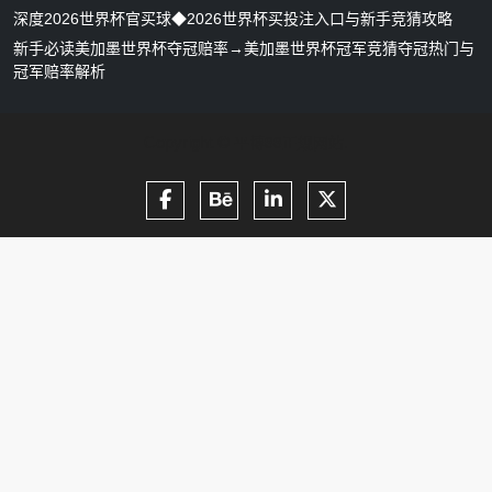
深度2026世界杯官买球◆2026世界杯买投注入口与新手竞猜攻略
新手必读美加墨世界杯夺冠赔率→美加墨世界杯冠军竞猜夺冠热门与
冠军赔率解析
Copyright ©
.
平博88正规网站