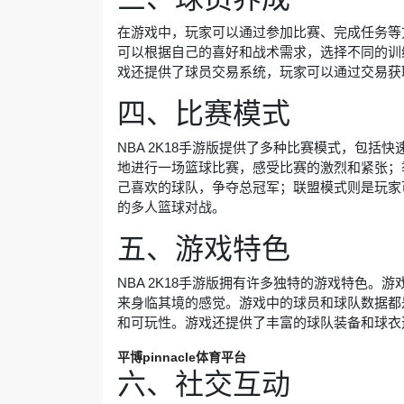
在游戏中，玩家可以通过参加比赛、完成任务等
可以根据自己的喜好和战术需求，选择不同的训
戏还提供了球员交易系统，玩家可以通过交易获
四、比赛模式
NBA 2K18手游版提供了多种比赛模式，包
地进行一场篮球比赛，感受比赛的激烈和紧张；
己喜欢的球队，争夺总冠军；联盟模式则是玩家
的多人篮球对战。
五、游戏特色
NBA 2K18手游版拥有许多独特的游戏特色
来身临其境的感觉。游戏中的球员和球队数据都
和可玩性。游戏还提供了丰富的球队装备和球衣
平博pinnacle体育平台
六、社交互动