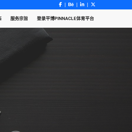
态
服务宗旨
登录平博PINNACLE体育平台