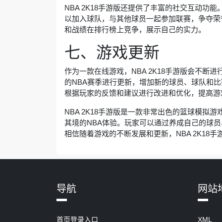
NBA 2K18手游版还提供了丰富的社交互动
以加入球队，与其他球员一起参加联赛，争夺荣
和战绩在排行榜上竞争，展示自己的实力。
七、游戏更新
作为一款在线游戏，NBA 2K18手游版会不
的NBA赛季进行更新，增加新的球员、球队和
根据玩家的反馈和建议进行改进和优化，提高游
NBA 2K18手游版是一款非常出色的篮球模
其境的NBA体验。玩家可以通过养成自己的球
相信随着游戏的不断发展和更新，NBA 2K18
导航
网站
首页登录入口
XML