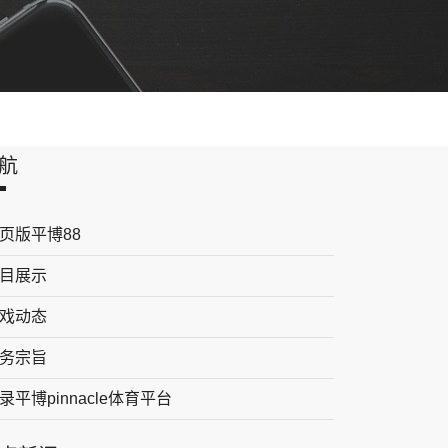
航
页版平博88
目展示
戏动态
务宗旨
录平博pinnacle体育平台