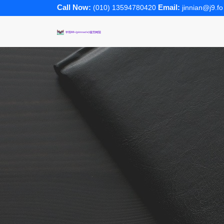
Call Now:
Email:
(010) 13594780420
jinnian@j9.fo