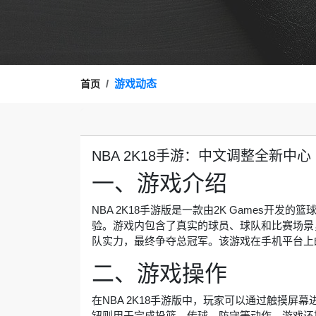
游戏动态
首页
NBA 2K18手游：中文调整全新中心
一、游戏介绍
NBA 2K18手游版是一款由2K Games开
验。游戏内包含了真实的球员、球队和比赛场景
队实力，最终争夺总冠军。该游戏在手机平台上
二、游戏操作
在NBA 2K18手游版中，玩家可以通过触摸
钮则用于完成投篮、传球、防守等动作。游戏还