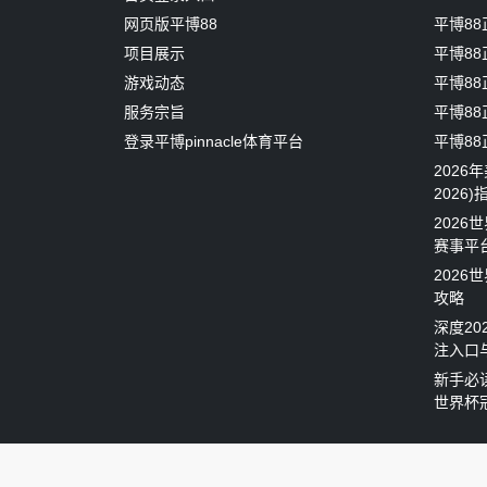
网页版平博88
平博8
项目展示
平博8
游戏动态
平博8
服务宗旨
平博88
登录平博pinnacle体育平台
平博88
2026年
2026
2026世
赛事平
202
攻略
深度20
注入口
新手必
世界杯
Copyright ©
.
平博88正规网站