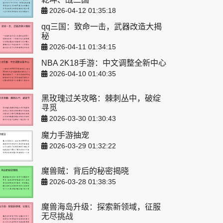
2026-04-12 01:35:18
qq三国：致命一击，武器改造大揭
秘
2026-04-11 01:34:15
NBA 2K18手游：中文调整全新中心
2026-04-10 01:40:35
黑玫瑰过关攻略：棘刺丛中，破绽
寻觅
2026-03-30 01:30:43
魔力手游抽宠
2026-03-29 01:32:22
魔兽贼：背后的秘密揭晓
2026-03-28 01:38:35
魔兽海岛升级：探索新领域，征服
无尽挑战