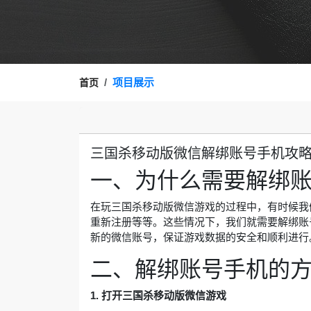
项目展示
首页
三国杀移动版微信解绑账号手机攻
一、为什么需要解绑
在玩三国杀移动版微信游戏的过程中，有时候我
重新注册等等。这些情况下，我们就需要解绑账
新的微信账号，保证游戏数据的安全和顺利进行
二、解绑账号手机的
1. 打开三国杀移动版微信游戏