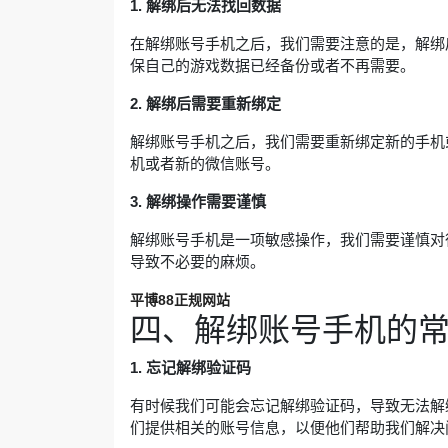
1. 解绑后无法找回数据
在解绑账号手机之后，我们需要注意的是，解绑
保自己的游戏数据已经备份或者不再需要。
2. 解绑后需要重新绑定
解绑账号手机之后，我们需要重新绑定新的手机
机或者新的微信账号。
3. 解绑操作需要谨慎
解绑账号手机是一项敏感操作，我们需要谨慎对
导致不必要的麻烦。
平博88正规网站
四、解绑账号手机的
1. 忘记解绑验证码
有时候我们可能会忘记解绑验证码，导致无法解
们提供相关的账号信息，以便他们帮助我们解决