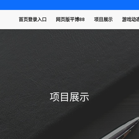
首页登录入口
网页版平博88
项目展示
游戏动
项目展示