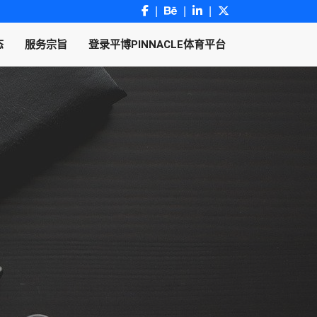
态
服务宗旨
登录平博PINNACLE体育平台