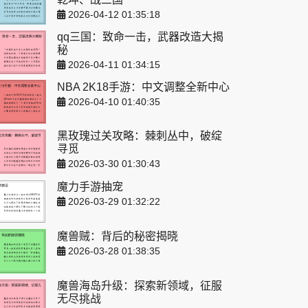
2026-04-12 01:35:18
qq三国：致命一击，武器改造大揭
秘
2026-04-11 01:34:15
NBA 2K18手游：中文调整全新中心
2026-04-10 01:40:35
黑玫瑰过关攻略：棘刺丛中，破绽
寻觅
2026-03-30 01:30:43
魔力手游抽宠
2026-03-29 01:32:22
魔兽贼：背后的秘密揭晓
2026-03-28 01:38:35
魔兽海岛升级：探索新领域，征服
无尽挑战