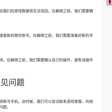
后我们的游戏数据将无法找回。在解绑之前，我们需要确
或者新的微信账号。在解绑之前，我们需要准备好新的手
待。在解绑之前，我们需要确认自己的操作，避免误操作
常见问题
绑账号手机。这时候，我们可以尝试联系游戏客服，向他
问题。