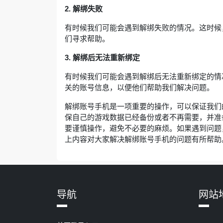
2. 解绑失败
有时候我们可能会遇到解绑失败的情况。这时候
们寻求帮助。
3. 解绑后无法重新绑定
有时候我们可能会遇到解绑后无法重新绑定的情
关的账号信息，以便他们帮助我们解决问题。
解绑账号手机是一项重要的操作，可以保证我们
保自己的游戏数据已经备份或者不再需要，并准
要谨慎操作，避免不必要的麻烦。如果遇到问题
上内容对大家解决解绑账号手机的问题有所帮助
导航
网站