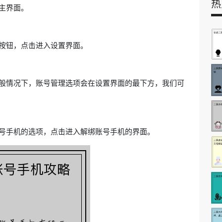
热
主界面。
按钮，点击进入设置界面。
般情况下，账号管理选项会在设置界面的最下方，我们可
号手机的选项，点击进入解绑账号手机的界面。