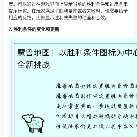
度。可以通过在游戏界面上显示当前的胜利条件和进度条来
提示玩家。在玩家满足了胜利条件或者失败时，也需要给予
相应的反馈，比如显示胜利或失败的动画和音效。
7. 胜利条件的变化和更新