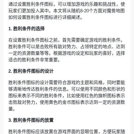
通过设置胜利条件图标，可以增加游戏的乐趣和挑战性，使
玩家们更加投入其中。本文将从随机8-20个方面对魔兽地图
如何设置胜利条件图标进行详细阐述。
1. 胜利条件的选择
在设置胜利条件图标之前，首先需要确定游戏的胜利条件。
胜利条件可以是击败所有敌对势力、占领特定的地点、达到
一定的资源数量等等。根据游戏的设定和玩家的喜好，选择
适合的胜利条件非常重要。
2. 胜利条件图标的设计
胜利条件图标的设计需要符合游戏的主题和风格，同时要能
够清晰地传达胜利条件的信息。可以使用不同颜色和形状的
图标来表示不同的胜利条件，比如使用红色的旗帜图标表示
击败敌对势力，使用黄色的金币图标表示达到一定的资源数
量。
3. 胜利条件图标的放置
胜利条件图标应该放置在游戏界面的显眼位置，方便玩家随