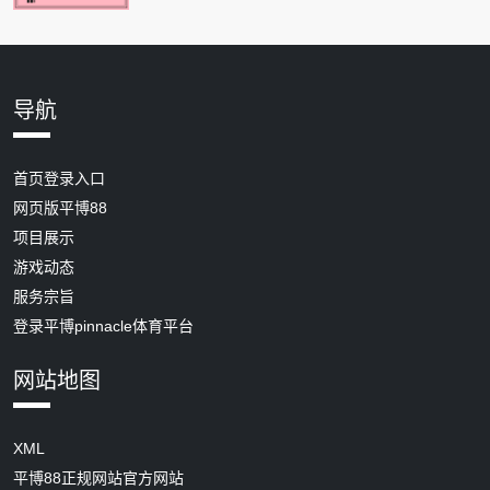
导航
首页登录入口
网页版平博88
项目展示
游戏动态
服务宗旨
登录平博pinnacle体育平台
网站地图
XML
平博88正规网站官方网站