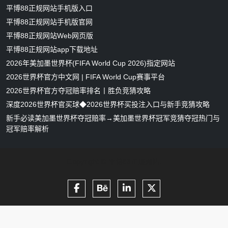
平博88正规网站手机版入口
平博88正规网站手机版官网
平博88正规网站Web网页版
平博88正规网站app下载地址
2026年美加墨世界杯(FIFA World Cup 2026)指定网站
2026世界杯官方中文网 | FIFA World Cup赛事平台
2026世界杯官方夺冠赔率排名丨胜负竞猜攻略
深度2026世界杯官买球◆2026世界杯买投注入口与新手竞猜攻略
新手必读美加墨世界杯夺冠赔率→美加墨世界杯冠军竞猜夺冠热门与
冠军赔率解析
Copyright ©
.
平博88正规网站