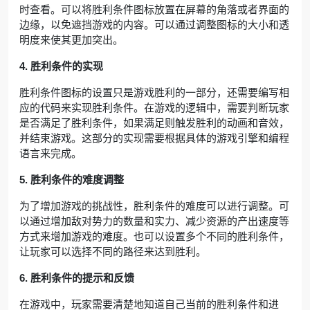
时查看。可以将胜利条件图标放置在屏幕的角落或者界面的
边缘，以免遮挡游戏的内容。可以通过调整图标的大小和透
明度来使其更加突出。
4. 胜利条件的实现
胜利条件图标的设置只是游戏胜利的一部分，还需要编写相
应的代码来实现胜利条件。在游戏的逻辑中，需要判断玩家
是否满足了胜利条件，如果满足则触发胜利的动画和音效，
并结束游戏。这部分的实现需要根据具体的游戏引擎和编程
语言来完成。
5. 胜利条件的难度调整
为了增加游戏的挑战性，胜利条件的难度可以进行调整。可
以通过增加敌对势力的数量和实力、减少资源的产出速度等
方式来增加游戏的难度。也可以设置多个不同的胜利条件，
让玩家可以选择不同的路径来达到胜利。
6. 胜利条件的提示和反馈
在游戏中，玩家需要清楚地知道自己当前的胜利条件和进