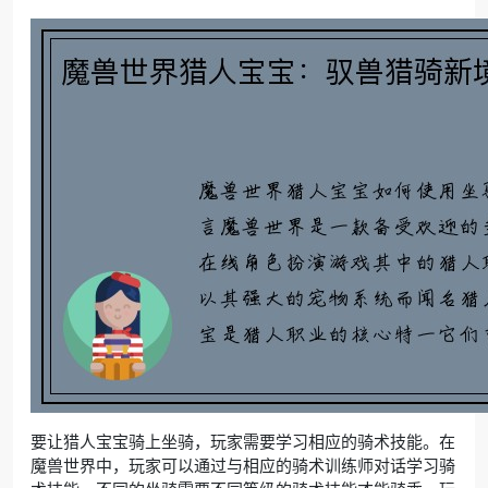
要让猎人宝宝骑上坐骑，玩家需要学习相应的骑术技能。在
魔兽世界中，玩家可以通过与相应的骑术训练师对话学习骑