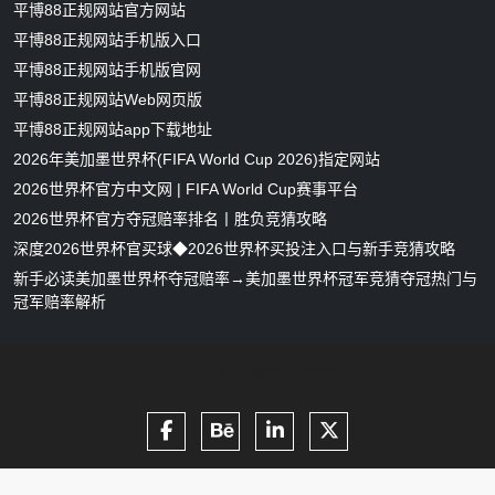
平博88正规网站官方网站
平博88正规网站手机版入口
平博88正规网站手机版官网
平博88正规网站Web网页版
平博88正规网站app下载地址
2026年美加墨世界杯(FIFA World Cup 2026)指定网站
2026世界杯官方中文网 | FIFA World Cup赛事平台
2026世界杯官方夺冠赔率排名丨胜负竞猜攻略
深度2026世界杯官买球◆2026世界杯买投注入口与新手竞猜攻略
新手必读美加墨世界杯夺冠赔率→美加墨世界杯冠军竞猜夺冠热门与
冠军赔率解析
Copyright ©
.
平博88正规网站