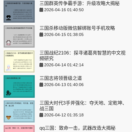
三国群英传争霸手游：升级攻略大揭秘
2026-04-16 01:40:50
三国杀移动版微信解绑账号手机攻略
2026-04-15 01:38:05
三国战纪2106：探寻诸葛亮智慧的中文视
频研究
2026-04-14 01:42:14
三国志将领晋级之道
2026-04-13 01:40:06
三国大时代3手斧强化：夺天地、定乾坤、
战三国
2026-04-12 01:35:18
qq三国：致命一击，武器改造大揭秘