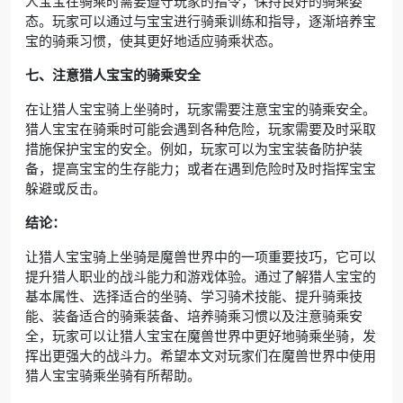
人宝宝在骑乘时需要遵守玩家的指令，保持良好的骑乘姿
态。玩家可以通过与宝宝进行骑乘训练和指导，逐渐培养宝
宝的骑乘习惯，使其更好地适应骑乘状态。
七、注意猎人宝宝的骑乘安全
在让猎人宝宝骑上坐骑时，玩家需要注意宝宝的骑乘安全。
猎人宝宝在骑乘时可能会遇到各种危险，玩家需要及时采取
措施保护宝宝的安全。例如，玩家可以为宝宝装备防护装
备，提高宝宝的生存能力；或者在遇到危险时及时指挥宝宝
躲避或反击。
结论：
让猎人宝宝骑上坐骑是魔兽世界中的一项重要技巧，它可以
提升猎人职业的战斗能力和游戏体验。通过了解猎人宝宝的
基本属性、选择适合的坐骑、学习骑术技能、提升骑乘技
能、装备适合的骑乘装备、培养骑乘习惯以及注意骑乘安
全，玩家可以让猎人宝宝在魔兽世界中更好地骑乘坐骑，发
挥出更强大的战斗力。希望本文对玩家们在魔兽世界中使用
猎人宝宝骑乘坐骑有所帮助。