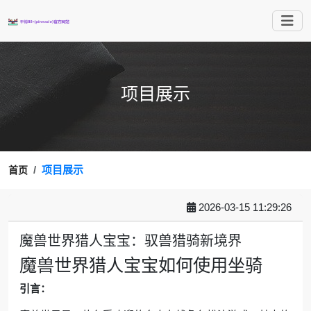
项目展示
项目展示
首页
2026-03-15 11:29:26
魔兽世界猎人宝宝：驭兽猎骑新境界
魔兽世界猎人宝宝如何使用坐骑
引言：