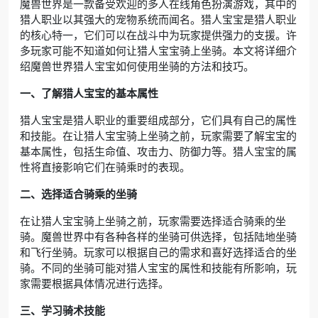
魔兽世界是一款备受欢迎的多人在线角色扮演游戏，其中的
猎人职业以其强大的宠物系统而闻名。猎人宝宝是猎人职业
的核心特一，它们可以在战斗中为玩家提供强力的支援。许
多玩家可能不知道如何让猎人宝宝骑上坐骑。本文将详细介
绍魔兽世界猎人宝宝如何使用坐骑的方法和技巧。
一、了解猎人宝宝的基本属性
猎人宝宝是猎人职业的重要组成部分，它们具有自己的属性
和技能。在让猎人宝宝骑上坐骑之前，玩家需要了解宝宝的
基本属性，包括生命值、攻击力、防御力等。猎人宝宝的属
性将直接影响它们在骑乘时的表现。
二、选择适合骑乘的坐骑
在让猎人宝宝骑上坐骑之前，玩家需要选择适合骑乘的坐
骑。魔兽世界中有各种各样的坐骑可供选择，包括陆地坐骑
和飞行坐骑。玩家可以根据自己的需求和喜好选择适合的坐
骑。不同的坐骑可能对猎人宝宝的属性和技能有所影响，玩
家需要根据具体情况进行选择。
三、学习骑术技能